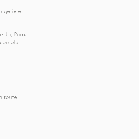
ingerie et
ie Jo, Prima
 combler
e
n toute