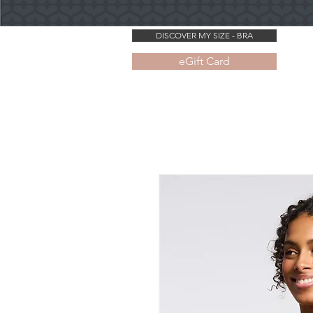
DISCOVER MY SIZE - BRA
eGift Card