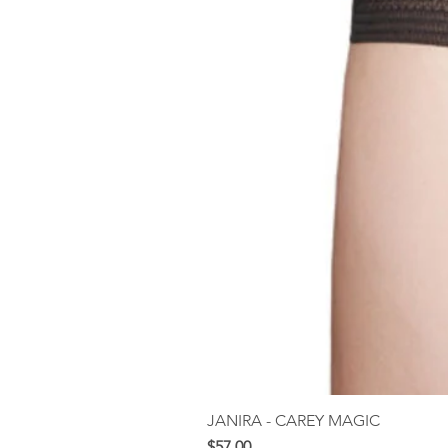
JANIRA - CAREY MAGIC
Price
$57.00