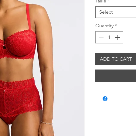
Taille
*
Select
Quantity
*
ADD TO CART