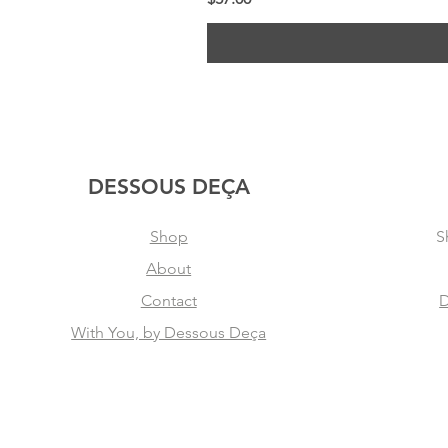
DESSOUS DEÇA
Shop
S
About
Contact
D
With You, by Dessous Deça