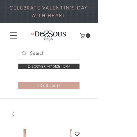
CELEBRATE VALENTIN'S DAY
WITH HEART
DISCOVER MY SIZE - BRA
eGift Card