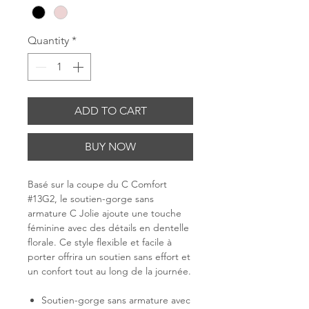
Quantity
*
ADD TO CART
BUY NOW
Basé sur la coupe du C Comfort
#13G2, le soutien-gorge sans
armature C Jolie ajoute une touche
féminine avec des détails en dentelle
florale. Ce style flexible et facile à
porter offrira un soutien sans effort et
un confort tout au long de la journée.
Soutien-gorge sans armature avec