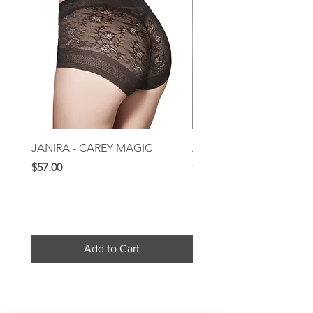
JANIRA - CAREY MAGIC
AUBADE - ROSESSENC
Price
Price
$57.00
$209.00
Add to Cart