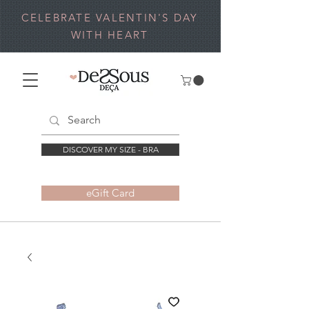
CELEBRATE VALENTIN'S DAY
WITH HEART
DISCOVER MY SIZE - BRA
eGift Card