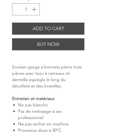
ADD TO CART
BUY NOW
Soutien-gorge à bonnets pleins trois
pièces avec tissu à carreaux et
dentelle espiègle le long du
décolleté et des bretelles.
Entretien et matériaux
Ne pas blanchir
Pas de nettoyage à sec
professionnel
Ne pas sécher en machine
Processus doux à 30°C