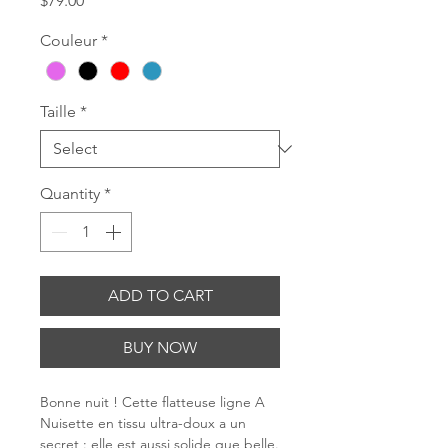
$79.00
Couleur
*
Taille
*
Quantity
*
ADD TO CART
BUY NOW
Bonne nuit ! Cette flatteuse ligne A
Nuisette en tissu ultra-doux a un
secret : elle est aussi solide que belle.