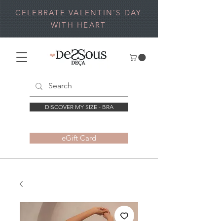
CELEBRATE VALENTIN'S DAY
WITH HEART
DISCOVER MY SIZE - BRA
eGift Card