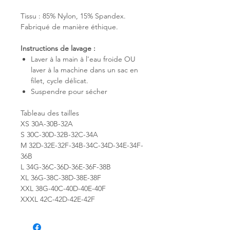
Tissu : 85% Nylon, 15% Spandex.
Fabriqué de manière éthique.
Instructions de lavage :
Laver à la main à l'eau froide OU
laver à la machine dans un sac en
filet, cycle délicat.
Suspendre pour sécher
Tableau des tailles
XS 30A-30B-32A
S 30C-30D-32B-32C-34A
M 32D-32E-32F-34B-34C-34D-34E-34F-
36B
L 34G-36C-36D-36E-36F-38B
XL 36G-38C-38D-38E-38F
XXL 38G-40C-40D-40E-40F
XXXL 42C-42D-42E-42F