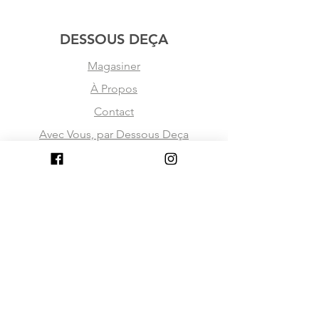
DESSOUS DEÇA
Magasiner
À Propos
Contact
Avec Vous, par Dessous Deça
Explore
Livraison & Retours
Politique de la boutique
Politique de confidentialité
des données