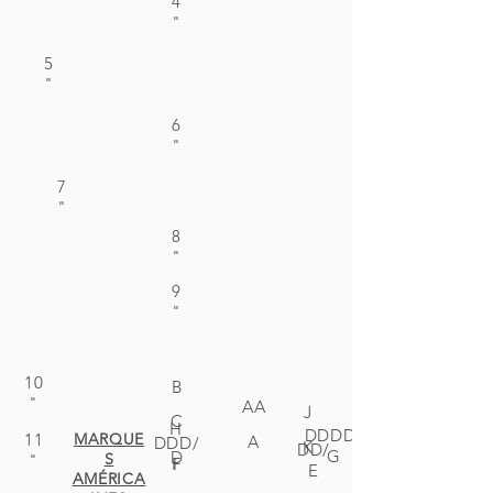
4
"
5
"
6
"
7
"
8
"
9
"
10
B
"
AA
J
C
H
DDDD/
11
MARQUE
A
DDD/
K
DD/
G
D
S
"
F
I
E
AMÉRICA