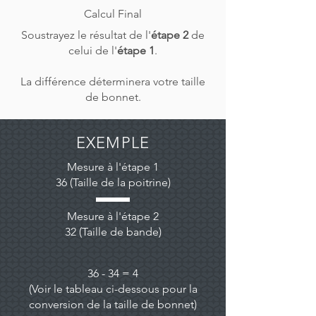
Calcul Final
Soustrayez le résultat de l'
étape 2
de
celui de l'
étape 1
.
La différence déterminera votre taille
de bonnet.
EXEMPLE
Mesure à l'étape 1
36 (Taille de la poitrine)
Mesure à l'étape 2
32 (Taille de bande)
36 - 34 = 4
(Voir le tableau ci-dessous pour la
conversion de la taille de bonnet)