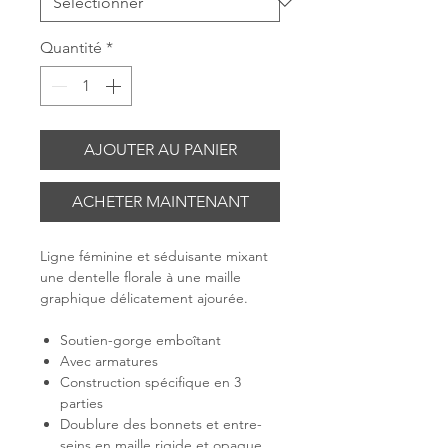
Quantité
*
AJOUTER AU PANIER
ACHETER MAINTENANT
Ligne féminine et séduisante mixant
une dentelle florale à une maille
graphique délicatement ajourée.
Soutien-gorge emboîtant
Avec armatures
Construction spécifique en 3
parties
Doublure des bonnets et entre-
seins en maille rigide et opaque