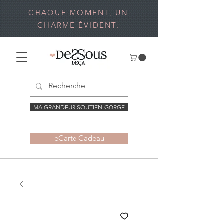
CHAQUE MOMENT, UN
CHARME ÉVIDENT.
MA GRANDEUR SOUTIEN-GORGE
eCarte Cadeau