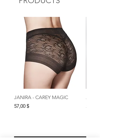
PRODUCTS
JANIRA - CAREY MAGIC
AUBADE - ROSESSENC
Prix
Prix
57,00 $
209,00 $