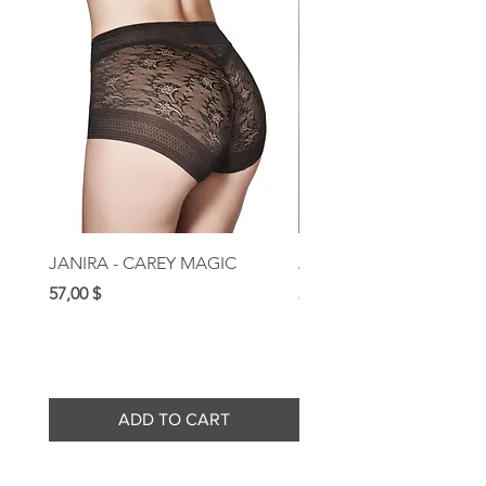
JANIRA - CAREY MAGIC
AUBADE - ROSESSENC
Prix
Prix
57,00 $
209,00 $
ADD TO CART