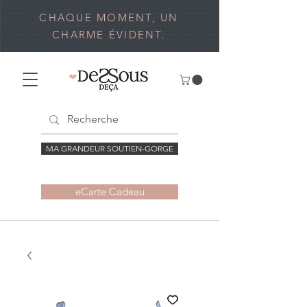
CHAQUE MOMENT, UN
CHARME ÉVIDENT.
MA GRANDEUR SOUTIEN-GORGE
eCarte Cadeau