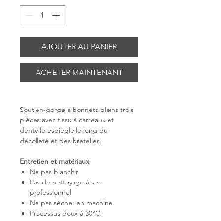
AJOUTER AU PANIER
ACHETER MAINTENANT
Soutien-gorge à bonnets pleins trois
pièces avec tissu à carreaux et
dentelle espiègle le long du
décolleté et des bretelles.
Entretien et matériaux
Ne pas blanchir
Pas de nettoyage à sec
professionnel
Ne pas sécher en machine
Processus doux à 30°C