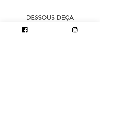
DESSOUS DEÇA
Magasiner
À Propos
Contact
Avec Vous, par Dessous Deça
Explore
Livraison & Retours
Politique de la boutique
Politique de confidentialité
des données