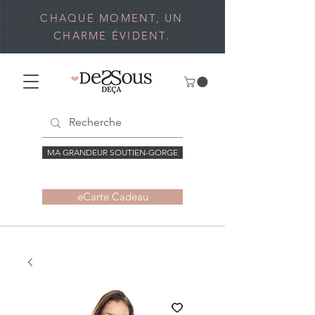
CHAQUE MOMENT, UN
CHARME ÉVIDENT.
MA GRANDEUR SOUTIEN-GORGE
eCarte Cadeau