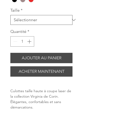
Taille
*
Quantité
*
AJOUTER AU PANIER
ACHETER MAINTENANT
Culottes taille haute à coupe laser de
la collection Virginia de Corin.
Élégantes, confortables et sans
démarcations.