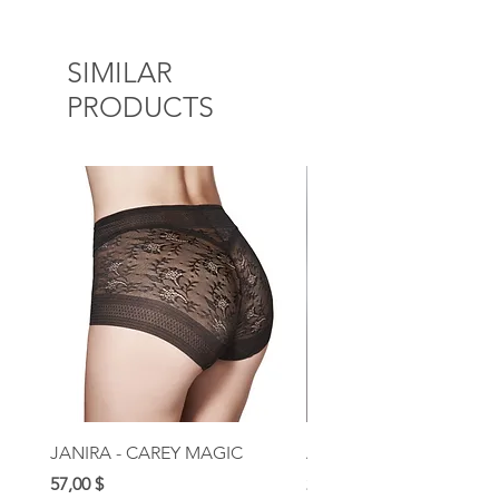
SIMILAR
PRODUCTS
JANIRA - CAREY MAGIC
AUBADE - ROSESSENC
Prix
Prix
57,00 $
209,00 $