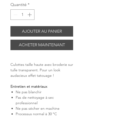
Quantité
*
AJOUTER AU PANIER
ACHETER MAINTENANT
Culottes taille haute avec broderie sur
tulle transparent. Pour un look
audacieux effet tatouage !
Entretien et matériaux
Ne pas blanchir
Pas de nettoyage à sec
professionnel
Ne pas sécher en machine
Processus normal à 30 °C