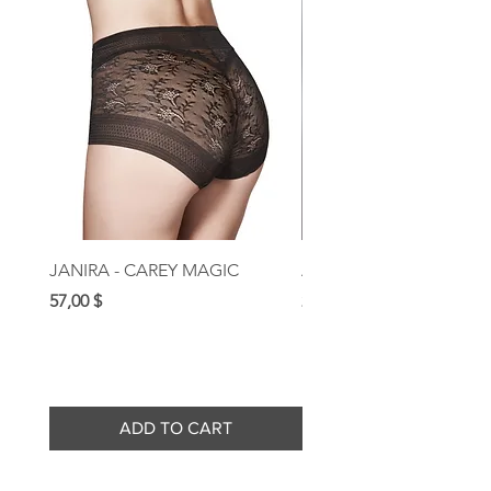
JANIRA - CAREY MAGIC
AUBADE - ROSESSENC
Prix
Prix
57,00 $
209,00 $
ADD TO CART