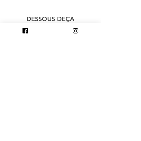
DESSOUS DEÇA
Magasiner
À Propos
Contact
Avec Vous, par Dessous Deça
Explore
Livraison & Retours
Politique de la boutique
Politique de confidentialité
des données