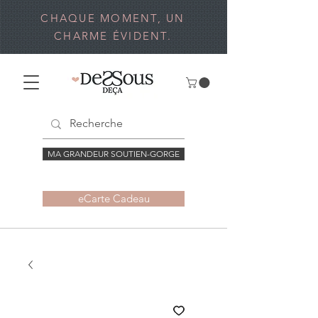
CHAQUE MOMENT, UN
CHARME ÉVIDENT.
MA GRANDEUR SOUTIEN-GORGE
eCarte Cadeau